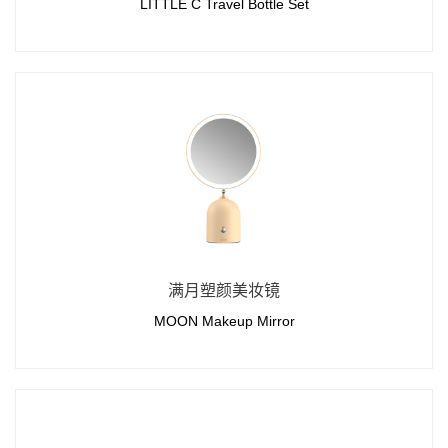
LITTLE C Travel Bottle Set
满月塑颜美妆镜
MOON Makeup Mirror