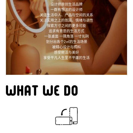
设计师原创生活品牌
一群有想法的设计师
关注生活中人、产品与空间的关系
关注实用之上的氛围、情绪与调性
探索方寸之间的更多可能
追求有意思的生活方式
一张桌面 一隅角落 一寸光阴
划分出各个2㎡的生活场景
被精心设计与照料
感受鲜活与美好
享受平凡人生里不平庸的生活