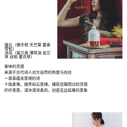
拨云（佛手柑 天竺葵 藿香
雪松）
沐风（留兰香 薄荷油 岩兰
草 丝柏 薰衣草）
香味的灵感
来源于古代诗人对大自然的热爱与向往
一首首蕴含意境的诗
十指柔夷，拨弄如云思绪，捕获忽蹿而过的灵感
纤纤青葱，浸沐清凉柔风，创造无边延展的意象