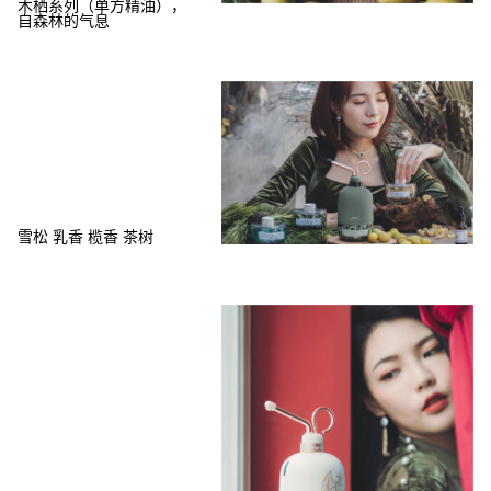
木栖系列（单方精油），
自森林的气息
雪松 乳香 榄香 茶树