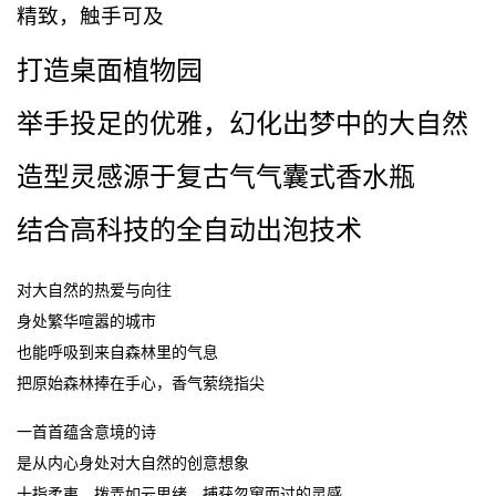
精致，触手可及
打造桌面植物园
举手投足的优雅，幻化出梦中的大自然
造型灵感源于复古气气囊式香水瓶
结合高科技的全自动出泡技术
对大自然的热爱与向往
身处繁华喧嚣的城市
也能呼吸到来自森林里的气息
把原始森林捧在手心，香气萦绕指尖
一首首蕴含意境的诗
是从内心身处对大自然的创意想象
十指柔夷，拨弄如云思绪，捕获忽窜而过的灵感