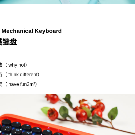
 Mechanical Keyboard
械键盘
 why not）
hink diﬀerent）
have fun2m²）