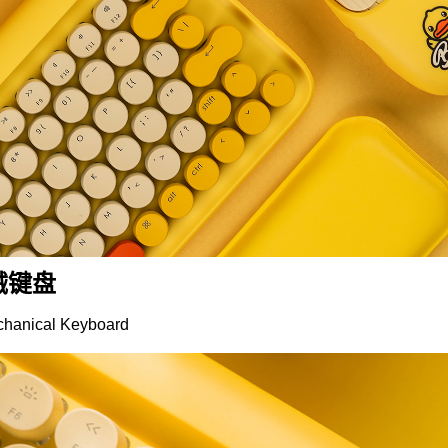
械键盘
chanical Keyboard