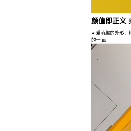
颜值即正义 
可爱萌趣的外形，
的一 面