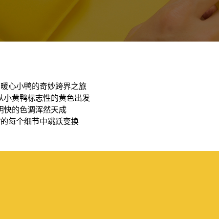
萌暖心小鸭的奇妙跨界之旅
从小黄鸭标志性的黄色出发
明快的色调浑然天成
㎡的每个细节中跳跃变换